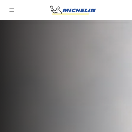
Go to page content
Go to page navigation