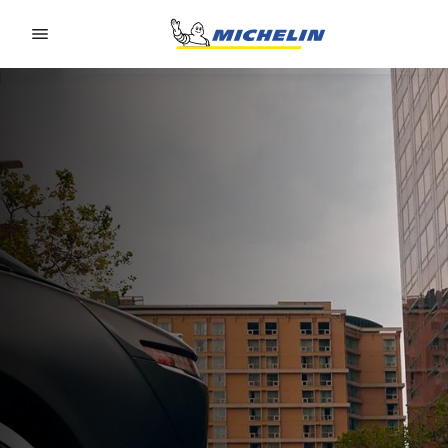
Go to page content
Go to page navigation