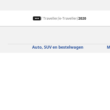
/
Traveller
e-Traveller
2020
Auto, SUV en bestelwagen
M
Vind de beste MICHELIN band
V
Zoek op bandenmaat
Z
Zoek op rijbeleving
Z
Zoek op seizoen
Z
Zoek op automerken
Z
Zoeken op voertuigtype
Zoeken op productfamilie
Hulp