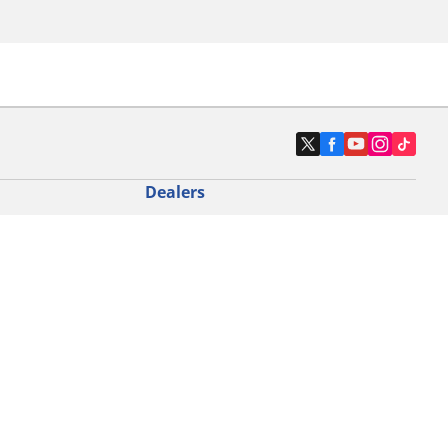
Dealers
N band
Zoek autodealers
ik
Zoek motorbandenwinkel
touring gebruik