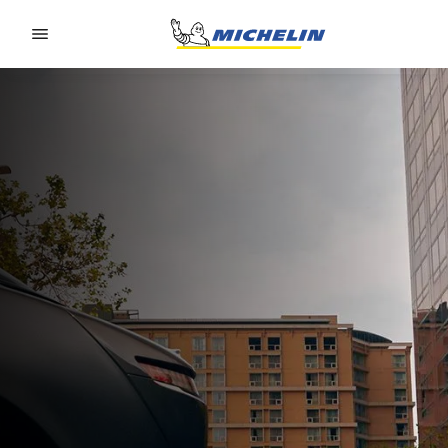
Go to page content
Go to page navigation