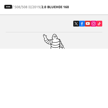
/
508
508 II
2019
2.0 BLUEHDI 160
Auto, SUV en bestelwagen
Motorfiets
Fiets