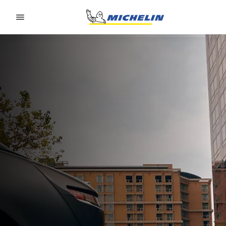
Go to page content
Go to page navigation