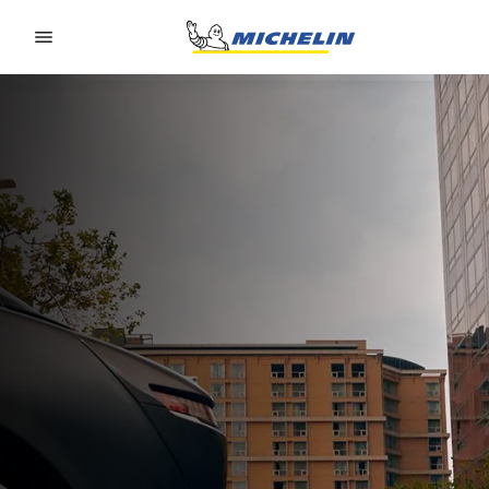
Go to page content
Go to page navigation