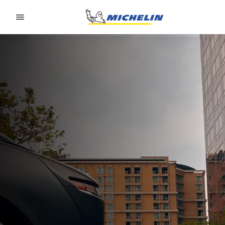
Go to page content
Go to page navigation