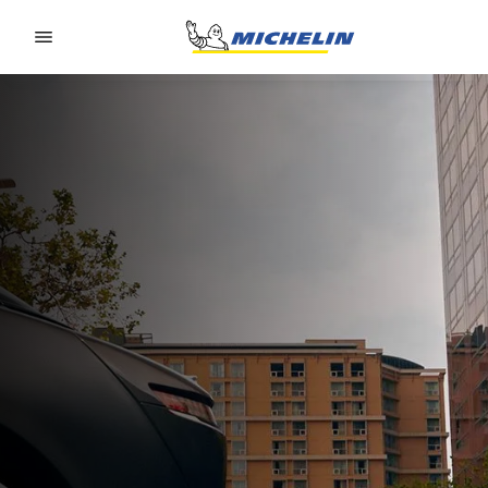
Go to page content
Go to page navigation