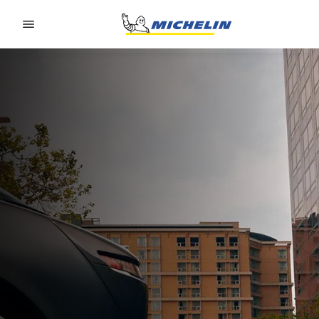
Go to page content
Go to page navigation