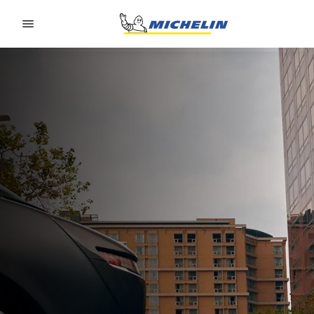
Go to page content
Go to page navigation