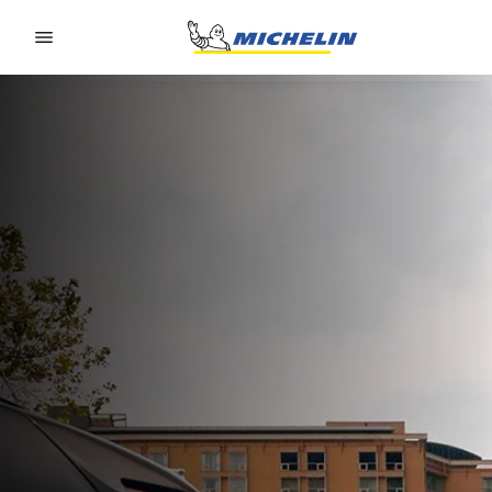
Go to page content
Go to page navigation