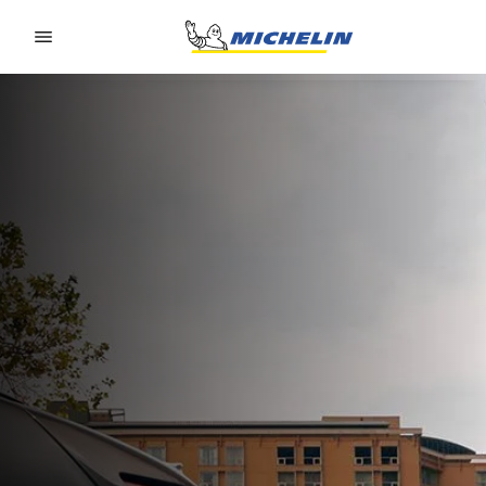
Go to page content
Go to page navigation