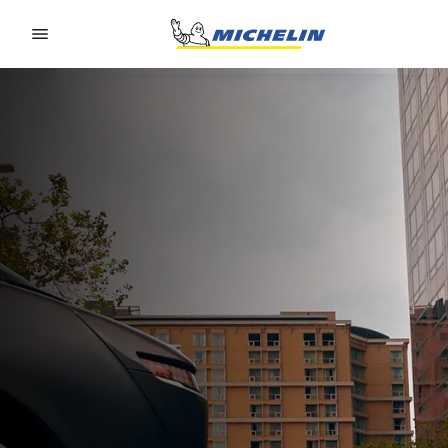
Go to page content
Go to page navigation