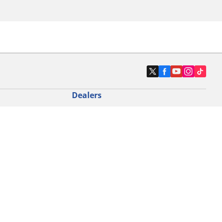
Dealers
N band
Zoek autodealers
ik
Zoek motorbandenwinkel
touring gebruik