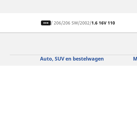
/
206
206 SW
2002
1.6 16V 110
Auto, SUV en bestelwagen
M
Vind de beste MICHELIN band
V
Zoek op bandenmaat
Z
Zoek op rijbeleving
Z
Zoek op seizoen
Z
Zoek op automerken
Z
Zoeken op voertuigtype
Zoeken op productfamilie
Hulp