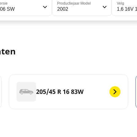
ersie
Productiejaar Model
Velg
206 SW
2002
1.6 16V 
aten
205/45 R 16 83W