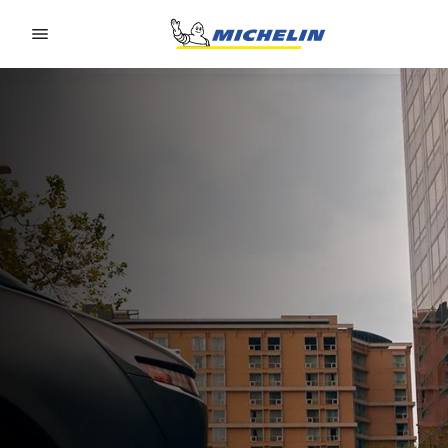
Go to page content
Go to page navigation