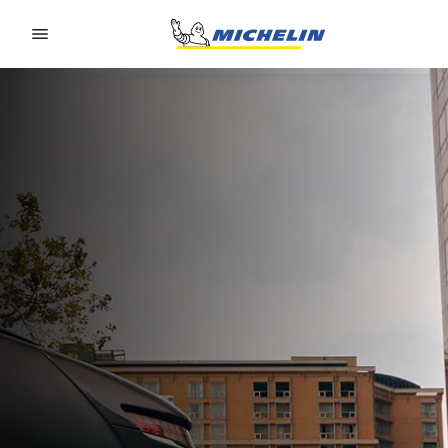
Go to page content
Go to page navigation