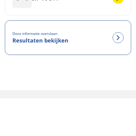
Deze informatie overslaan
Resultaten bekijken
WETTELIJKE VERMELDINGEN
De aangegeven belastingsindex en het snelheidssymbool
kunnen enigszins verschillen van de originele maat die in de