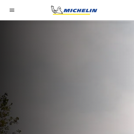
Go to page content
Go to page navigation