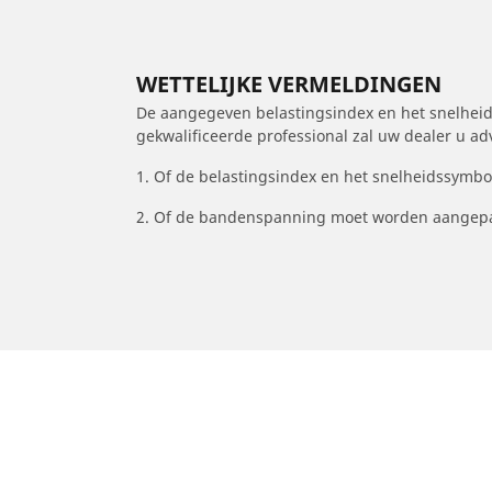
WETTELIJKE VERMELDINGEN
De aangegeven belastingsindex en het snelheids
gekwalificeerde professional zal uw dealer u a
1. Of de belastingsindex en het snelheidssymb
2. Of de bandenspanning moet worden aangepa
/
Omega
Omega Estate
1997