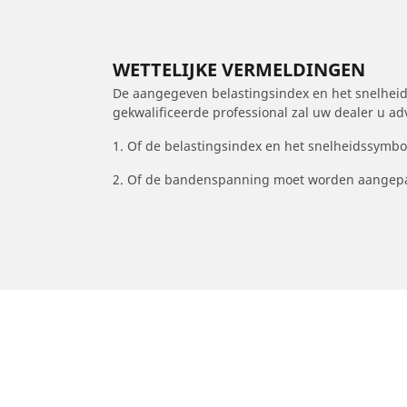
WETTELIJKE VERMELDINGEN
De aangegeven belastingsindex en het snelheids
gekwalificeerde professional zal uw dealer u a
1. Of de belastingsindex en het snelheidssymb
2. Of de bandenspanning moet worden aangepa
/
Omega
Omega Estate
1995