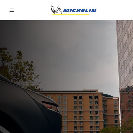
Go to page content
Go to page navigation