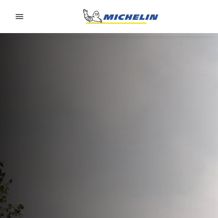
Go to page content
Go to page navigation