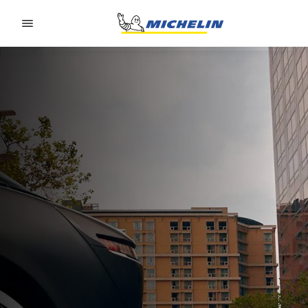
Go to page content
Go to page navigation