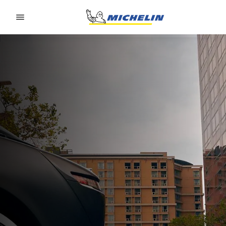
Go to page content
Go to page navigation