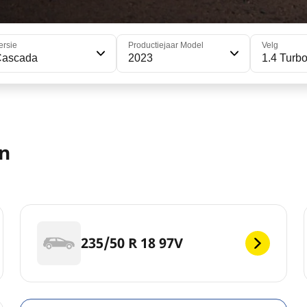
ersie
Productiejaar Model
Velg
Cascada
2023
1.4 Turb
n
235/50 R 18 97V