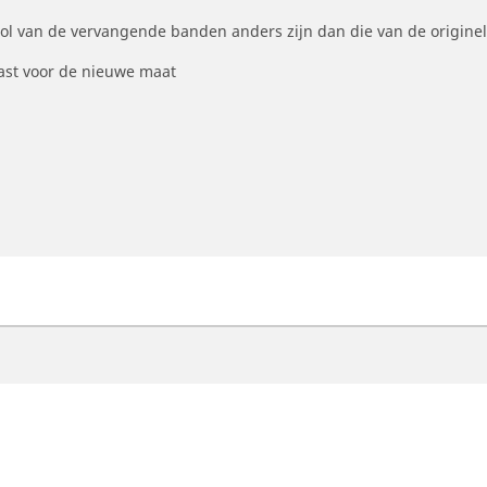
ool van de vervangende banden anders zijn dan die van de origine
st voor de nieuwe maat
otorfiets
Fiets
ind de beste MICHELIN band
Vind de beste MICHELI
oek op bandenmaat
Filter op racefietsgebru