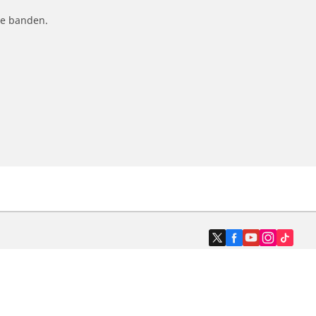
le banden.
Dealers
N band
Zoek autodealers
ik
Zoek motorbandenwinkel