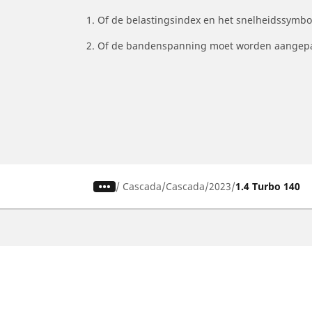
1. Of de belastingsindex en het snelheidssymb
2. Of de bandenspanning moet worden aangepa
/
Cascada
Cascada
2023
1.4 Turbo 140
Auto, SUV en bestelwagen
M
Vind de beste MICHELIN band
V
Zoek op bandenmaat
Z