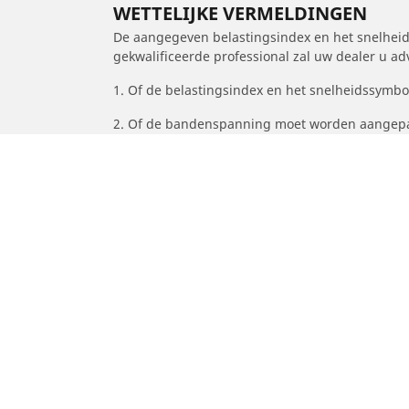
WETTELIJKE VERMELDINGEN
De aangegeven belastingsindex en het snelheids
gekwalificeerde professional zal uw dealer u a
1. Of de belastingsindex en het snelheidssymb
2. Of de bandenspanning moet worden aangepa
/
Astra
Astra H
2008