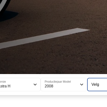
ersie
Productiejaar Model
Velg
stra H
2008