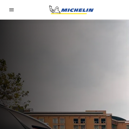
Go to page content
Go to page navigation