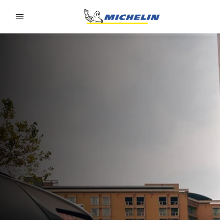
Go to page content
Go to page navigation