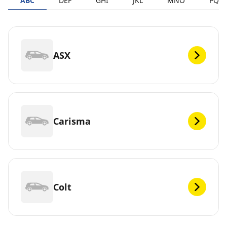
ABC
DEF
GHI
JKL
MNO
PQR
ASX
Carisma
Colt