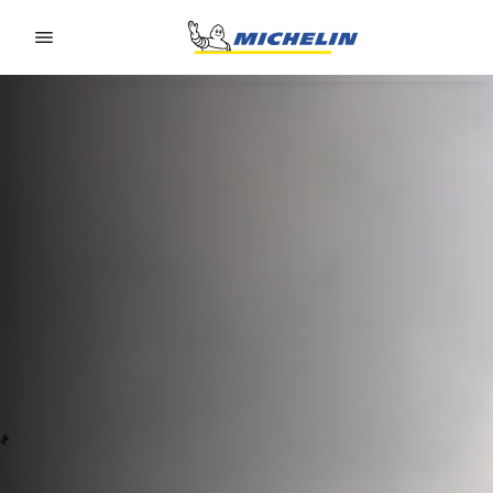
Go to page content
Go to page navigation