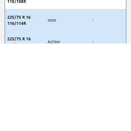
110/108R
225/75 R 16
Voor
-
116/114R
225/75 R 16
Achter
-
116/114R
235/60 R 17
Voor
-
117/115R
235/60 R 17
Achter
-
117/115R