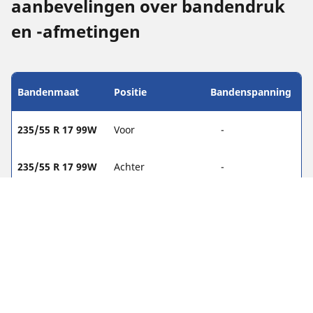
aanbevelingen over bandendruk
en -afmetingen
Bandenmaat
Positie
Bandenspanning
235/55 R 17 99W
Voor
-
235/55 R 17 99W
Achter
-
255/40 R 19 100Y
Voor
-
275/40 R 19 101Y
Achter
-
255/45 R 18 99V
Voor
-