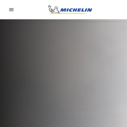
Go to page content
Go to page navigation