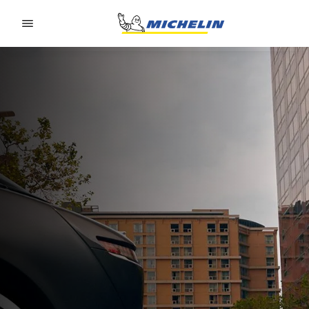
Go to page content
Go to page navigation