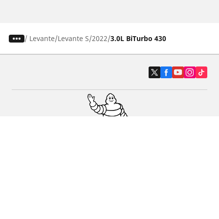
/
Levante
Levante S
2022
3.0L BiTurbo 430
Auto, SUV en bestelwagen
Motorfiets