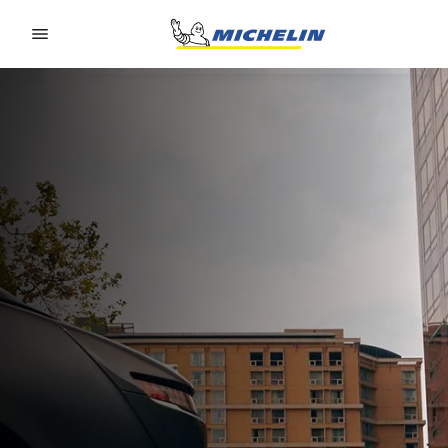
Go to page content
Go to page navigation