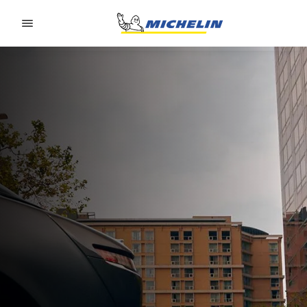
Go to page content
Go to page navigation