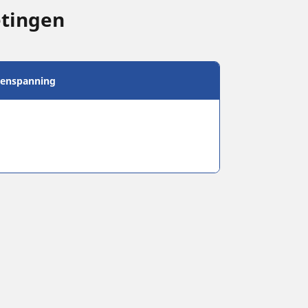
etingen
enspanning