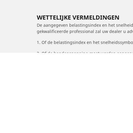
WETTELIJKE VERMELDINGEN
De aangegeven belastingsindex en het snelheids
gekwalificeerde professional zal uw dealer u a
1. Of de belastingsindex en het snelheidssymb
2. Of de bandenspanning moet worden aangepa
/
Exige
Exige Sport 410