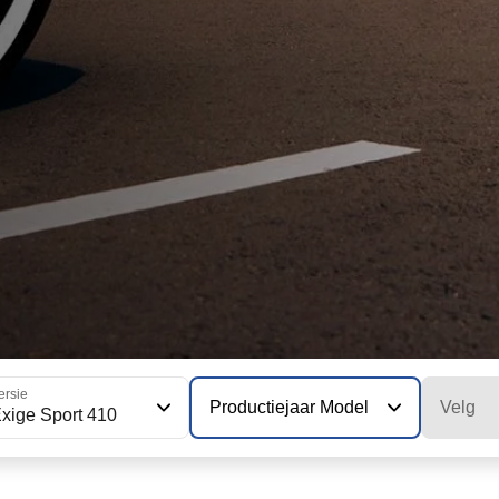
ersie
Productiejaar Model
Velg
xige Sport 410