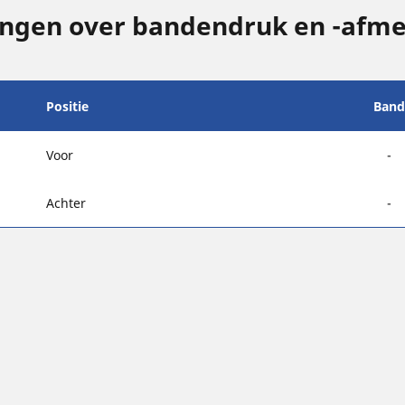
ingen over bandendruk en -afm
Positie
Band
Voor
-
Achter
-