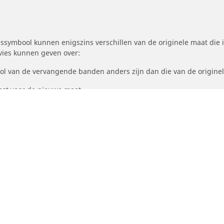
symbool kunnen enigszins verschillen van de originele maat die i
dvies kunnen geven over:
ool van de vervangende banden anders zijn dan die van de origine
st voor de nieuwe maat
Uw configuratie