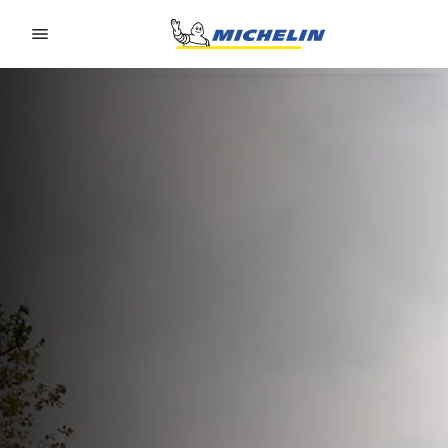
Go to page content
Go to page navigation