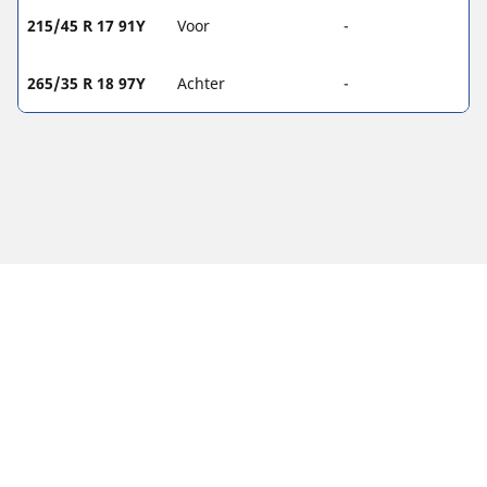
215/45 R 17 91Y
Voor
-
265/35 R 18 97Y
Achter
-
WETTELIJKE VERMELDINGEN
De aangegeven belastingsindex en het snelheidssymbool
kunnen enigszins verschillen van de originele maat die in de
autopapieren vermeld staat. Als gekwalificeerde professional
zal uw dealer u advies kunnen geven over:
1. Of de belastingsindex en het snelheidssymbool van de
vervangende banden anders zijn dan die van de originele
banden.