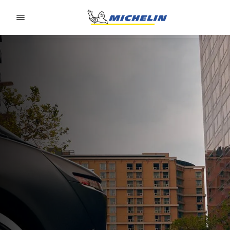
Go to page content
Go to page navigation