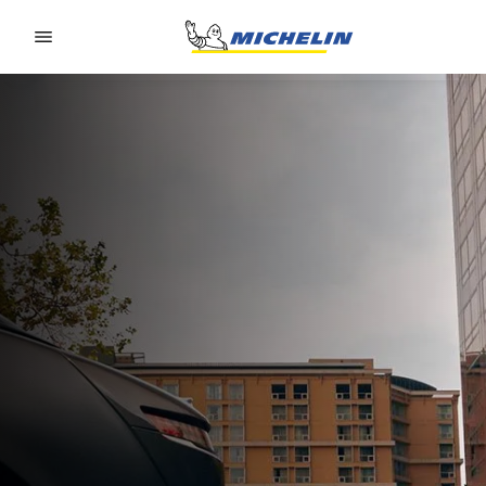
Go to page content
Go to page navigation