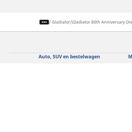
/
Gladiator
Gladiator 80th Anniversary Di
Auto, SUV en bestelwagen
M
Vind de beste MICHELIN band
V
Zoek op bandenmaat
Z
Zoek op rijbeleving
Z
Zoek op seizoen
Z
Zoek op automerken
Z
Zoeken op voertuigtype
Zoeken op productfamilie
Hulp