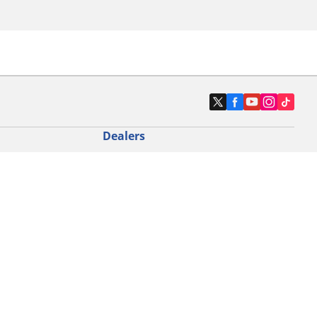
Dealers
N band
Zoek autodealers
ik
Zoek motorbandenwinkel
touring gebruik