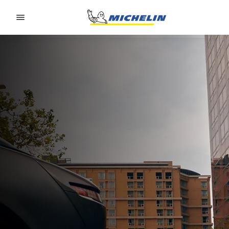
Go to page content
Go to page navigation