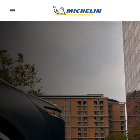
Go to page content
Go to page navigation