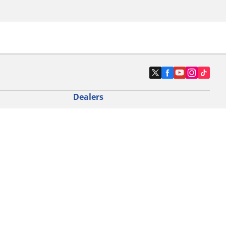
Dealers
N band
Zoek autodealers
ik
Zoek motorbandenwinkel
touring gebruik