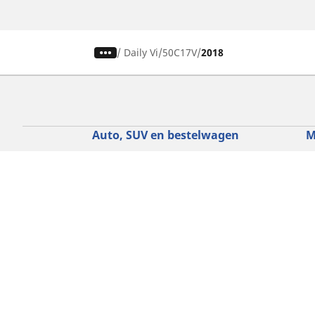
/
Daily Vi
50C17V
2018
Auto, SUV en bestelwagen
M
Vind de beste MICHELIN band
V
Zoek op bandenmaat
Z
Zoek op rijbeleving
Z
Zoek op seizoen
Z
Zoek op automerken
Z
Zoeken op voertuigtype
Zoeken op productfamilie
Hulp