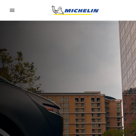
Go to page content
Go to page navigation