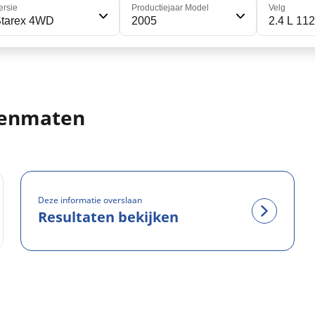
ersie
Productiejaar Model
Velg
Starex 4WD
2005
2.4 L 112
denmaten
Deze informatie overslaan
Resultaten bekijken