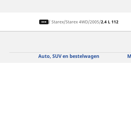
/
Starex
Starex 4WD
2005
2.4 L 112
Auto, SUV en bestelwagen
M
Vind de beste MICHELIN band
V
Zoek op bandenmaat
Z
Zoek op rijbeleving
Z
Zoek op seizoen
Z
Zoek op automerken
Z
Zoeken op voertuigtype
Zoeken op productfamilie
Hulp