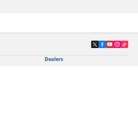
Dealers
N band
Zoek autodealers
ik
Zoek motorbandenwinkel
touring gebruik