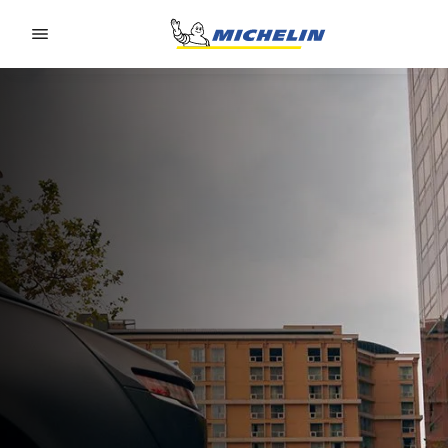
Go to page content
Go to page navigation