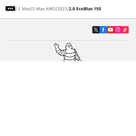
/
S Max
S-Max AWD
2023
2.0 EcoBlue 150
Auto, SUV en bestelwagen
Motorfiets
Fiets