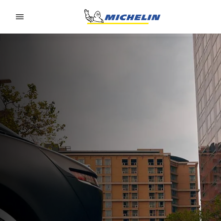
Go to page content
Go to page navigation