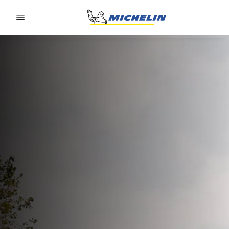
Go to page content
Go to page navigation