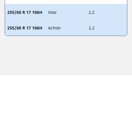
255/60 R 17 106H
Voor
2.2
255/60 R 17 106H
Achter
2.2
WETTELIJKE VERMELDINGEN
De aangegeven belastingsindex en het snelheidssymbool
kunnen enigszins verschillen van de originele maat die in de
autopapieren vermeld staat. Als gekwalificeerde professional
zal uw dealer u advies kunnen geven over:
1. Of de belastingsindex en het snelheidssymbool van de
vervangende banden anders zijn dan die van de originele