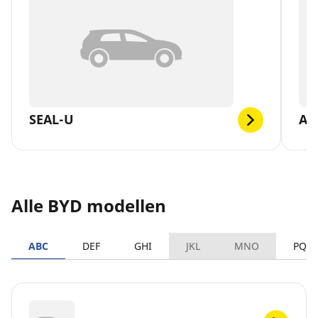
SEAL-U
AT
Alle BYD modellen
ABC
DEF
GHI
JKL
MNO
PQR