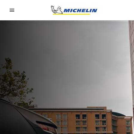
Go to page content
Go to page navigation