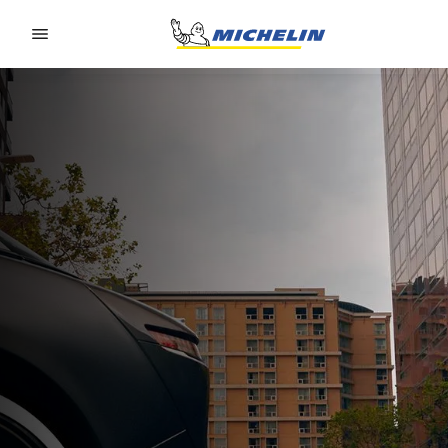
Go to page content
Go to page navigation