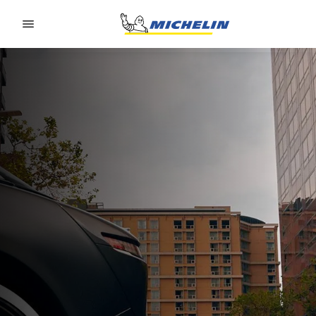
Go to page content
Go to page navigation