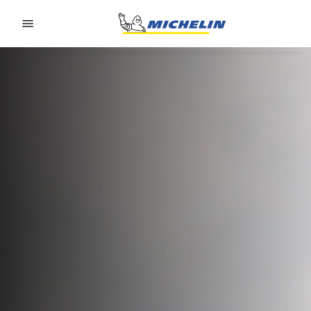
Go to page content
Go to page navigation