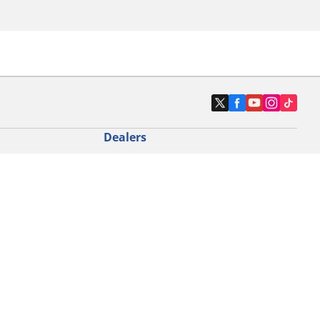
Dealers
N band
Zoek autodealers
ik
Zoek motorbandenwinkel
touring gebruik