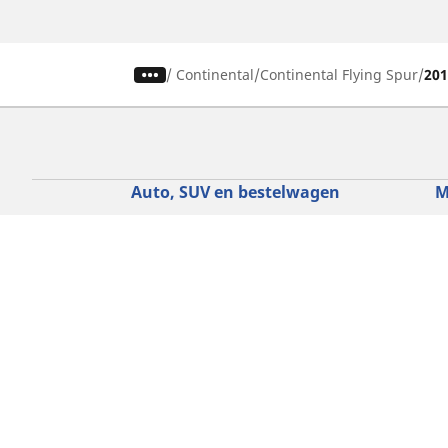
/
Continental
Continental Flying Spur
20
Auto, SUV en bestelwagen
M
Vind de beste MICHELIN band
V
Zoek op bandenmaat
Z
Zoek op rijbeleving
Z
Zoek op seizoen
Z
Zoek op automerken
Z
Zoeken op voertuigtype
Zoeken op productfamilie
Hulp